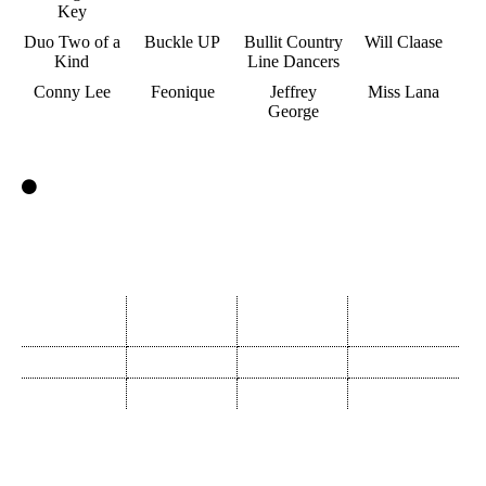
Key
Duo Two of a
Buckle UP
Bullit Country
Will Claase
Kind
Line Dancers
Conny Lee
Feonique
Jeffrey
Miss Lana
George