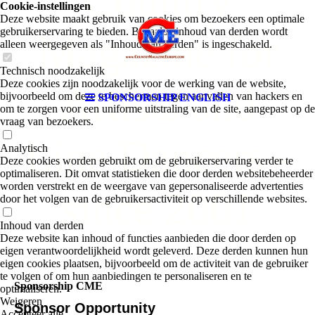
Country
Cookie-instellingen
Deze website maakt gebruik van cookies om bezoekers een optimale
gebruikerservaring te bieden. Bepaalde inhoud van derden wordt
Magazine for
alleen weergegeven als "Inhoud van derden" is ingeschakeld.
Technisch noodzakelijk
Deze cookies zijn noodzakelijk voor de werking van de website,
Artists and
bijvoorbeeld om deze te beschermen tegen aanvallen van hackers en
SPONSORSHIP ENGLISH
om te zorgen voor een uniforme uitstraling van de site, aangepast op de
vraag van bezoekers.
Line Dancers -
Analytisch
Deze cookies worden gebruikt om de gebruikerservaring verder te
optimaliseren. Dit omvat statistieken die door derden websitebeheerder
worden verstrekt en de weergave van gepersonaliseerde advertenties
since 2001
door het volgen van de gebruikersactiviteit op verschillende websites.
Inhoud van derden
Deze website kan inhoud of functies aanbieden die door derden op
eigen verantwoordelijkheid wordt geleverd. Deze derden kunnen hun
eigen cookies plaatsen, bijvoorbeeld om de activiteit van de gebruiker
te volgen of om hun aanbiedingen te personaliseren en te
Sponsorship CME
optimaliseren.
Weigeren
Sponsor Opportunity
Accepteer alle