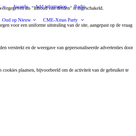
E
Awards
Add information
Radio
weergegeven als "Inhoud van derden" is ingeschakeld.
Oud op Nieuw
CME-Xmas Party
gen voor een uniforme uitstraling van de site, aangepast op de vraag
den verstrekt en de weergave van gepersonaliseerde advertenties door
ookies plaatsen, bijvoorbeeld om de activiteit van de gebruiker te