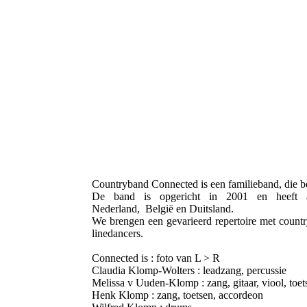
Countryband Connected is een familieband, die be
De band is opgericht in 2001 en heeft a
Nederland, België en Duitsland.
We brengen een gevarieerd repertoire met countr
linedancers.
Connected is : foto van L > R
Claudia Klomp-Wolters : leadzang, percussie
Melissa v Uuden-Klomp : zang, gitaar, viool, toet
Henk Klomp : zang, toetsen, accordeon