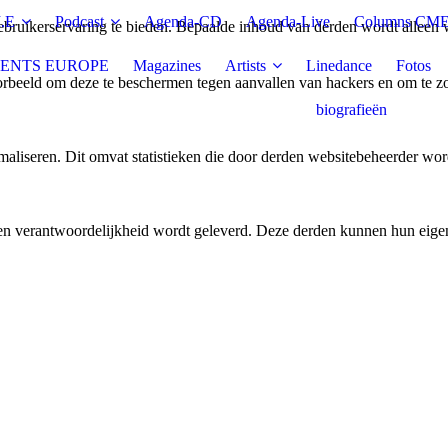
.E
Podcast
Agenda-CD
Agenda-Live
Columns CM
bruikerservaring te bieden. Bepaalde inhoud van derden wordt alleen 
ENTS EUROPE
Magazines
Artists
Linedance
Fotos
rbeeld om deze te beschermen tegen aanvallen van hackers en om te zor
biografieën
aliseren. Dit omvat statistieken die door derden websitebeheerder wor
n verantwoordelijkheid wordt geleverd. Deze derden kunnen hun eigen c