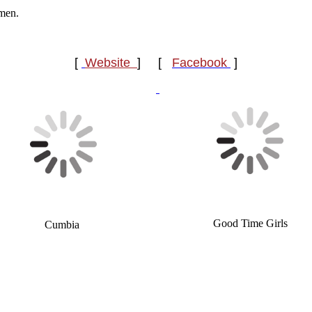
omen.
[
Website
] [
Facebook
]
Good Time Girls
Cumbia