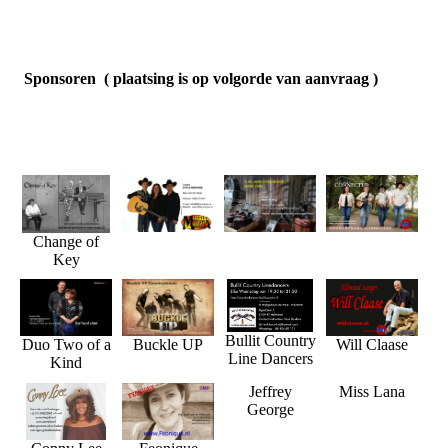
Sponsoren ( plaatsing is op volgorde van aanvraag )
Change of
Key
Bullit Country
Duo Two of a
Buckle UP
Will Claase
Line Dancers
Kind
Jeffrey
Miss Lana
George