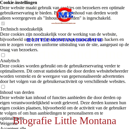
Cookie-instellingen
Magazine
Deze website maakt gebruik van cookies om bezoekers een optimale
gebruikerservaring te bieden. Bepaalde inhoud van derden wordt
alleen weergegeven als "Inhoud van derden" is ingeschakeld.
Technisch noodzakelijk
Country Magazine
Deze cookies zijn noodzakelijk voor de werking van de website,
bijvoorbeeld om deze te beschermen tegen aanvallen van hackers en
LITTLE MONTANA BIOGRAFIE
om te zorgen voor een uniforme uitstraling van de site, aangepast op de
for Artists and Line
vraag van bezoekers.
Analytisch
Dancers - since
Deze cookies worden gebruikt om de gebruikerservaring verder te
optimaliseren. Dit omvat statistieken die door derden websitebeheerder
worden verstrekt en de weergave van gepersonaliseerde advertenties
door het volgen van de gebruikersactiviteit op verschillende websites.
2001
Inhoud van derden
Deze website kan inhoud of functies aanbieden die door derden op
eigen verantwoordelijkheid wordt geleverd. Deze derden kunnen hun
eigen cookies plaatsen, bijvoorbeeld om de activiteit van de gebruiker
te volgen of om hun aanbiedingen te personaliseren en te
Biografie Little Montana
optimaliseren.
Weigeren
Accepteer alle