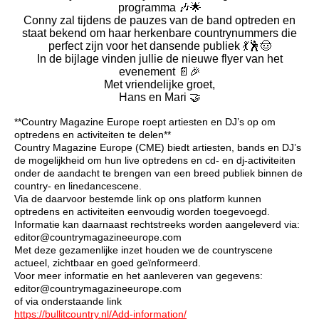
programma 🎶🌟
Conny zal tijdens de pauzes van de band optreden en
staat bekend om haar herkenbare countrynummers die
perfect zijn voor het dansende publiek 💃🕺🤠
In de bijlage vinden jullie de nieuwe flyer van het
evenement 📄🎉
Met vriendelijke groet,
Hans en Mari 🤝
**Country Magazine Europe roept artiesten en DJ’s op om
optredens en activiteiten te delen**
Country Magazine Europe (CME) biedt artiesten, bands en DJ’s
de mogelijkheid om hun live optredens en cd- en dj-activiteiten
onder de aandacht te brengen van een breed publiek binnen de
country- en linedancescene.
Via de daarvoor bestemde link op ons platform kunnen
optredens en activiteiten eenvoudig worden toegevoegd.
Informatie kan daarnaast rechtstreeks worden aangeleverd via:
editor@countrymagazineeurope.com
Met deze gezamenlijke inzet houden we de countryscene
actueel, zichtbaar en goed geïnformeerd.
Voor meer informatie en het aanleveren van gegevens:
editor@countrymagazineeurope.com
of via onderstaande link
https://bullitcountry.nl/Add-information/