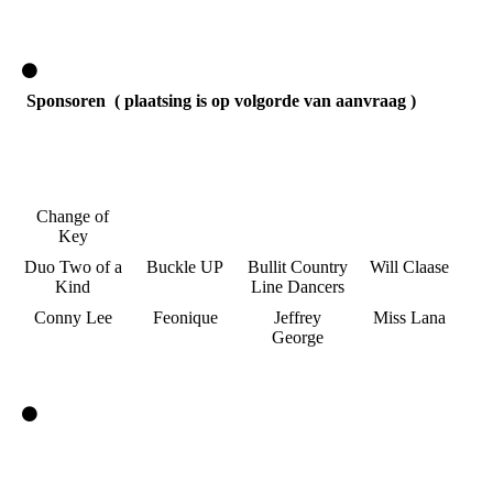
Sponsoren ( plaatsing is op volgorde van aanvraag )
Change of
Key
Duo Two of a
Buckle UP
Bullit Country
Will Claase
Kind
Line Dancers
Conny Lee
Feonique
Jeffrey
Miss Lana
George