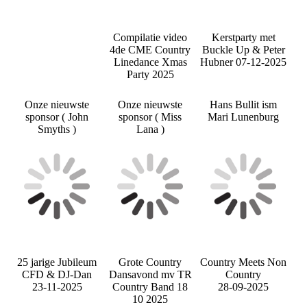
Compilatie video
Kerstparty met
4de CME Country
Buckle Up & Peter
Linedance Xmas
Hubner 07-12-2025
Party 2025
Onze nieuwste
Onze nieuwste
Hans Bullit ism
sponsor ( John
sponsor ( Miss
Mari Lunenburg
Smyths )
Lana )
25 jarige Jubileum
Grote Country
Country Meets Non
CFD & DJ-Dan
Dansavond mv TR
Country
23-11-2025
Country Band 18
28-09-2025
10 2025