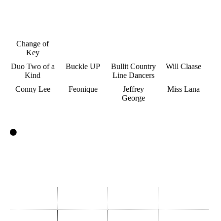
Change of
Key
Duo Two of a
Buckle UP
Bullit Country
Will Claase
Kind
Line Dancers
Conny Lee
Feonique
Jeffrey
Miss Lana
George