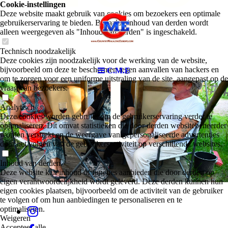
Cookie-instellingen
Deze website maakt gebruik van cookies om bezoekers een optimale
gebruikerservaring te bieden. Bepaalde inhoud van derden wordt
alleen weergegeven als "Inhoud van derden" is ingeschakeld.
1
Technisch noodzakelijk
Deze cookies zijn noodzakelijk voor de werking van de website,
bijvoorbeeld om deze te beschermen tegen aanvallen van hackers en
C.M.E
om te zorgen voor een uniforme uitstraling van de site, aangepast op de
vraag van bezoekers.
Analytisch
Deze cookies worden gebruikt om de gebruikerservaring verder te
optimaliseren. Dit omvat statistieken die door derden websitebeheerder
worden verstrekt en de weergave van gepersonaliseerde advertenties
door het volgen van de gebruikersactiviteit op verschillende websites.
Inhoud van derden
Deze website kan inhoud of functies aanbieden die door derden op
eigen verantwoordelijkheid wordt geleverd. Deze derden kunnen hun
eigen cookies plaatsen, bijvoorbeeld om de activiteit van de gebruiker
te volgen of om hun aanbiedingen te personaliseren en te
optimaliseren.
Weigeren
Accepteer alle