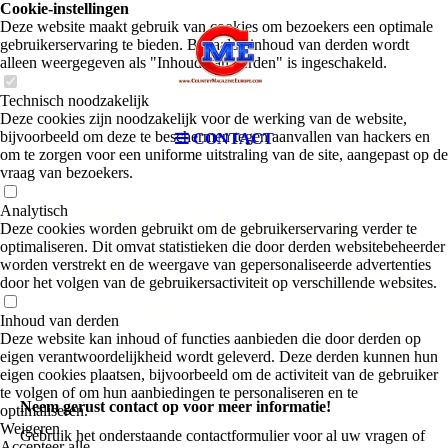
Cookie-instellingen
Deze website maakt gebruik van cookies om bezoekers een optimale
gebruikerservaring te bieden. Bepaalde inhoud van derden wordt
alleen weergegeven als "Inhoud van derden" is ingeschakeld.
Technisch noodzakelijk
Deze cookies zijn noodzakelijk voor de werking van de website,
bijvoorbeeld om deze te beschermen tegen aanvallen van hackers en
CONTACT
om te zorgen voor een uniforme uitstraling van de site, aangepast op de
vraag van bezoekers.
CME Magazine
Analytisch
Deze cookies worden gebruikt om de gebruikerservaring verder te
optimaliseren. Dit omvat statistieken die door derden websitebeheerder
worden verstrekt en de weergave van gepersonaliseerde advertenties
Country Magazine for Artists
door het volgen van de gebruikersactiviteit op verschillende websites.
and Line Dancers - since 2001
Inhoud van derden
Deze website kan inhoud of functies aanbieden die door derden op
eigen verantwoordelijkheid wordt geleverd. Deze derden kunnen hun
eigen cookies plaatsen, bijvoorbeeld om de activiteit van de gebruiker
te volgen of om hun aanbiedingen te personaliseren en te
Neem gerust contact op voor meer informatie!
optimaliseren.
Weigeren
Gebruik het onderstaande contactformulier voor al uw vragen of
Accepteer alle