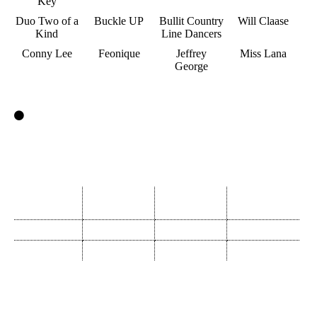
Key
Duo Two of a
Buckle UP
Bullit Country
Will Claase
Kind
Line Dancers
Conny Lee
Feonique
Jeffrey
Miss Lana
George