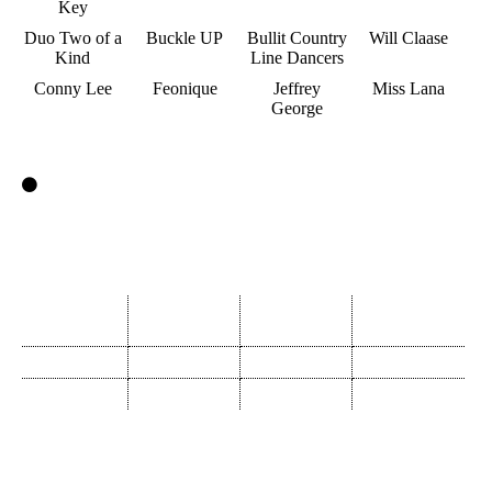
Key
Duo Two of a
Buckle UP
Bullit Country
Will Claase
Kind
Line Dancers
Conny Lee
Feonique
Jeffrey
Miss Lana
George