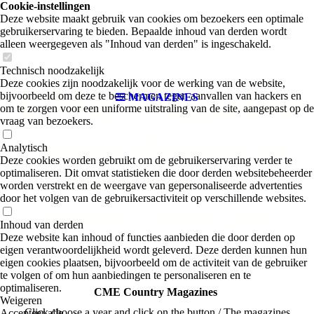
Cookie-instellingen
Deze website maakt gebruik van cookies om bezoekers een optimale
gebruikerservaring te bieden. Bepaalde inhoud van derden wordt
alleen weergegeven als "Inhoud van derden" is ingeschakeld.
Technisch noodzakelijk
Deze cookies zijn noodzakelijk voor de werking van de website,
CME Magazine
bijvoorbeeld om deze te beschermen tegen aanvallen van hackers en
MAGAZINES
om te zorgen voor een uniforme uitstraling van de site, aangepast op de
vraag van bezoekers.
Country Magazine for
Analytisch
Deze cookies worden gebruikt om de gebruikerservaring verder te
Artists and Line
optimaliseren. Dit omvat statistieken die door derden websitebeheerder
worden verstrekt en de weergave van gepersonaliseerde advertenties
door het volgen van de gebruikersactiviteit op verschillende websites.
Dancers - since 2001
Inhoud van derden
Deze website kan inhoud of functies aanbieden die door derden op
eigen verantwoordelijkheid wordt geleverd. Deze derden kunnen hun
eigen cookies plaatsen, bijvoorbeeld om de activiteit van de gebruiker
te volgen of om hun aanbiedingen te personaliseren en te
optimaliseren.
CME Country Magazines
Weigeren
Click choose a year and click on the button / The magazines
Accepteer alle