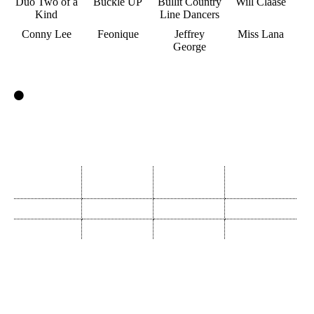
Duo Two of a
Buckle UP
Bullit Country
Will Claase
Kind
Line Dancers
Conny Lee
Feonique
Jeffrey
Miss Lana
George