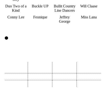
Duo Two of a
Buckle UP
Bullit Country
Will Claase
Kind
Line Dancers
Conny Lee
Feonique
Jeffrey
Miss Lana
George