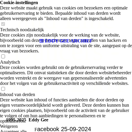
Cookie-instellingen
and Line
Deze website maakt gebruik van cookies om bezoekers een optimale
gebruikerservaring te bieden. Bepaalde inhoud van derden wordt
alleen weergegeven als "Inhoud van derden" is ingeschakeld.
Technisch noodzakelijk
Deze cookies zijn noodzakelijk voor de werking van de website,
Dancers -
bijvoorbeeld om deze te beschermen tegen aanvallen van hackers en
EDDY GEE ARCHIEF
om te zorgen voor een uniforme uitstraling van de site, aangepast op de
vraag van bezoekers.
Analytisch
Deze cookies worden gebruikt om de gebruikerservaring verder te
since 2001
optimaliseren. Dit omvat statistieken die door derden websitebeheerder
worden verstrekt en de weergave van gepersonaliseerde advertenties
door het volgen van de gebruikersactiviteit op verschillende websites.
Inhoud van derden
Deze website kan inhoud of functies aanbieden die door derden op
eigen verantwoordelijkheid wordt geleverd. Deze derden kunnen hun
eigen cookies plaatsen, bijvoorbeeld om de activiteit van de gebruiker
te volgen of om hun aanbiedingen te personaliseren en te
1995-2025 Eddy Gee
optimaliseren.
Weigeren
acebook 25-09-2024
F
Accepteer alle