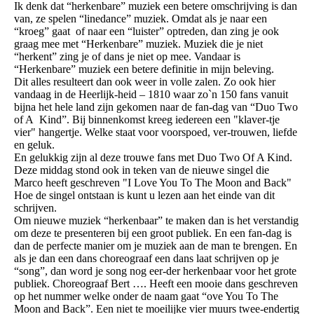
Ik denk dat “herkenbare” muziek een betere omschrijving is dan
van, ze spelen “linedance” muziek. Omdat als je naar een
“kroeg” gaat of naar een “luister” optreden, dan zing je ook
graag mee met “Herkenbare” muziek. Muziek die je niet
“herkent” zing je of dans je niet op mee. Vandaar is
“Herkenbare” muziek een betere definitie in mijn beleving.
Dit alles resulteert dan ook weer in volle zalen. Zo ook hier
vandaag in de Heerlijk-heid – 1810 waar zo`n 150 fans vanuit
bijna het hele land zijn gekomen naar de fan-dag van “Duo Two
of A Kind”. Bij binnenkomst kreeg iedereen een "klaver-tje
vier" hangertje. Welke staat voor voorspoed, ver-trouwen, liefde
en geluk.
En gelukkig zijn al deze trouwe fans met Duo Two Of A Kind.
Deze middag stond ook in teken van de nieuwe singel die
Marco heeft geschreven "I Love You To The Moon and Back"
Hoe de singel ontstaan is kunt u lezen aan het einde van dit
schrijven.
Om nieuwe muziek “herkenbaar” te maken dan is het verstandig
om deze te presenteren bij een groot publiek. En een fan-dag is
dan de perfecte manier om je muziek aan de man te brengen. En
als je dan een dans choreograaf een dans laat schrijven op je
“song”, dan word je song nog eer-der herkenbaar voor het grote
publiek. Choreograaf Bert …. Heeft een mooie dans geschreven
op het nummer welke onder de naam gaat “ove You To The
Moon and Back”. Een niet te moeilijke vier muurs twee-endertig