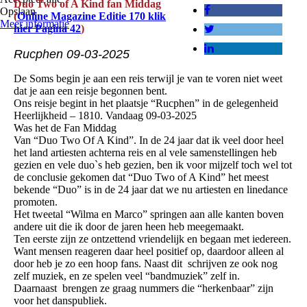
Duo Two of A Kind fan Middag
Opslaan
(
Online Magazine Editie 170 klik
Meer informatie
hier Pagina 42
)
Rucphen 09-03-2025
De Soms begin je aan een reis terwijl je van te voren niet weet
dat je aan een reisje begonnen bent.
Ons reisje begint in het plaatsje “Rucphen” in de gelegenheid
Heerlijkheid – 1810. Vandaag 09-03-2025
Was het de Fan Middag
Van “Duo Two Of A Kind”. In de 24 jaar dat ik veel door heel
het land artiesten achterna reis en al vele samenstellingen heb
gezien en vele duo`s heb gezien, ben ik voor mijzelf toch wel tot
de conclusie gekomen dat “Duo Two of A Kind” het meest
bekende “Duo” is in de 24 jaar dat we nu artiesten en linedance
promoten.
Het tweetal “Wilma en Marco” springen aan alle kanten boven
andere uit die ik door de jaren heen heb meegemaakt.
Ten eerste zijn ze ontzettend vriendelijk en begaan met iedereen.
Want mensen reageren daar heel positief op, daardoor alleen al
door heb je zo een hoop fans. Naast dit schrijven ze ook nog
zelf muziek, en ze spelen veel “bandmuziek” zelf in.
Daarnaast brengen ze graag nummers die “herkenbaar” zijn
voor het danspubliek.