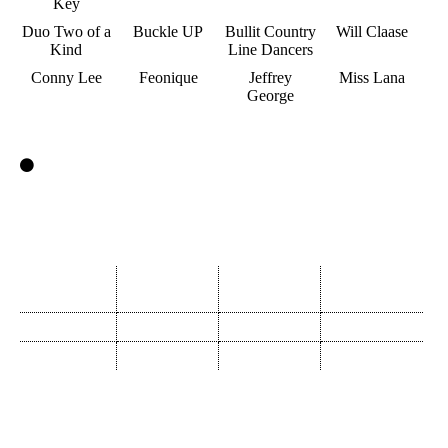
Key
Duo Two of a
Buckle UP
Bullit Country
Will Claase
Kind
Line Dancers
Conny Lee
Feonique
Jeffrey
Miss Lana
George