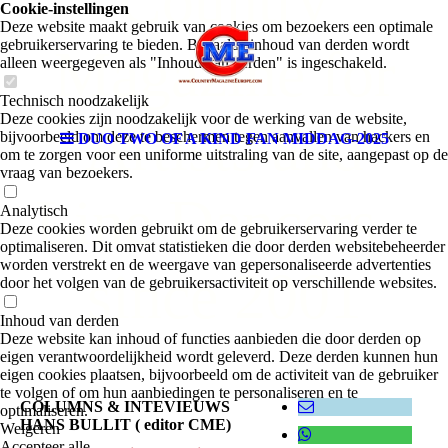
Country
Cookie-instellingen
Deze website maakt gebruik van cookies om bezoekers een optimale
gebruikerservaring te bieden. Bepaalde inhoud van derden wordt
Magazine for
alleen weergegeven als "Inhoud van derden" is ingeschakeld.
Technisch noodzakelijk
Deze cookies zijn noodzakelijk voor de werking van de website,
Artists and
bijvoorbeeld om deze te beschermen tegen aanvallen van hackers en
DUO TWO OF A KIND FAN MIDDAG-2025
om te zorgen voor een uniforme uitstraling van de site, aangepast op de
vraag van bezoekers.
Line Dancers -
Analytisch
Deze cookies worden gebruikt om de gebruikerservaring verder te
optimaliseren. Dit omvat statistieken die door derden websitebeheerder
worden verstrekt en de weergave van gepersonaliseerde advertenties
since 2001
door het volgen van de gebruikersactiviteit op verschillende websites.
Inhoud van derden
Deze website kan inhoud of functies aanbieden die door derden op
eigen verantwoordelijkheid wordt geleverd. Deze derden kunnen hun
eigen cookies plaatsen, bijvoorbeeld om de activiteit van de gebruiker
te volgen of om hun aanbiedingen te personaliseren en te
COLUMNS & INTEVIEUWS
optimaliseren.
HANS BULLIT ( editor CME)
Weigeren
Accepteer alle