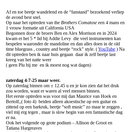
Af en toe beetje wandelend en de “fanstand” bezoekend verliep
de avond best snel.
Op naar het optreden van the
Brothers Comatose
een 4 mans en
1 vrouw formatie uit California USA
Begonnen door de broers Ben en Alex Morrison en in 2024
kwam er het 5 * lid bij Addie Levy die veel instrumenten kan
bespelen waaronder de mandoline en dan alles doen in de old
time bluegrass , country and beetje “rock” style. (
YouTube
) Na
dit optreden ben ik naar huis gegaan daar ik zelf beetje last
kreeg van het natte weer
( geen Plu bij me en ik moest nog wat dagen)
zaterdag 4-7-25 maar weer.
Op zaterdag binnen om ± 12.45 u en je kon zien dat het druk
zou worden, want er waren al veel mensen binnen.
Het eerste optreden was voor mij dan Maurice van Hoek en
Bertolf,,( foto 4) beiden alleen akoestische op een guitar en
zittend op een barkruk, beetje “soft music” zo maar te zeggen ,
viel mij erg tegen , maar is slow begin van een fantastische dag
er na.
Ook het volgende op grote podium – Allison de Groot en
Tatiana Hargreaves