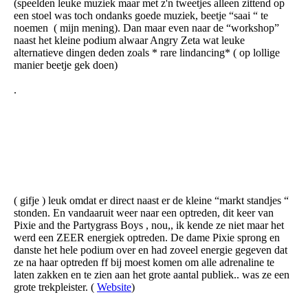
(speelden leuke muziek maar met z'n tweetjes alleen zittend op
een stoel was toch ondanks goede muziek, beetje “saai “ te
noemen ( mijn mening). Dan maar even naar de “workshop”
naast het kleine podium alwaar Angry Zeta wat leuke
alternatieve dingen deden zoals * rare lindancing* ( op lollige
manier beetje gek doen)
.
( gifje ) leuk omdat er direct naast er de kleine “markt standjes “
stonden. En vandaaruit weer naar een optreden, dit keer van
Pixie and the Partygrass Boys , nou,, ik kende ze niet maar het
werd een ZEER energiek optreden. De dame Pixie sprong en
danste het hele podium over en had zoveel energie gegeven dat
ze na haar optreden ff bij moest komen om alle adrenaline te
laten zakken en te zien aan het grote aantal publiek.. was ze een
grote trekpleister. (
Website
)