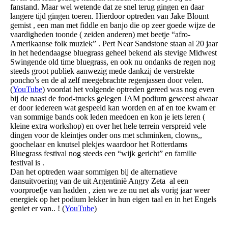
fanstand. Maar wel wetende dat ze snel terug gingen en daar
langere tijd gingen toeren. Hierdoor optreden van Jake Blount
gemist , een man met fiddle en banjo die op zeer goede wijze de
vaardigheden toonde ( zeiden anderen) met beetje “afro-
Amerikaanse folk muziek” . Pert Near Sandstone staan al 20 jaar
in het hedendaagse bluegrass geheel bekend als stevige Midwest
Swingende old time bluegrass, en ook nu ondanks de regen nog
steeds groot publiek aanwezig mede dankzij de verstrekte
poncho’s en de al zelf meegebrachte regenjassen door velen.
(
YouTube
) voordat het volgende optreden gereed was nog even
bij de naast de food-trucks gelegen JAM podium geweest alwaar
er door iedereen wat gespeeld kan worden en af en toe kwam er
van sommige bands ook leden meedoen en kon je iets leren (
kleine extra workshop) en over het hele terrein verspreid vele
dingen voor de kleintjes onder ons met schminken, clowns,,
goochelaar en knutsel plekjes waardoor het Rotterdams
Bluegrass festival nog steeds een “wijk gericht” en familie
festival is .
Dan het optreden waar sommigen bij de alternatieve
dansuitvoering van de uit Argentinië Angry Zeta al een
voorproefje van hadden , zien we ze nu net als vorig jaar weer
energiek op het podium lekker in hun eigen taal en in het Engels
geniet er van.. ! (
YouTube
)