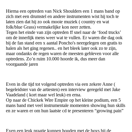
Hierna een optreden van Nick Shoulders een 1 mans band op
zich met een drumstel en andere instrumenten wist hij toch te
laten zien dat hij zo ook mooie muziek ( country en wat
folk/blue Grass) vermakelijke kon neer zetten.
Tegen het einde van zijn optreden ff snel naar de ‘food trucks’
om de innerlijk mens weer wat te vullen. Er waren die dag ook
bij de fan stand een x aantal Poncho's neergelegen om gratis to
halen als het ging regenen.. en het bleek later ook zo te zijn,
maar ondanks de regen waren de meesten gebleven voor alle
optredens. Zo’n ruim 10.000 hoorde ik, dus meer dan
voorgaande jaren
Even in die tijd tot volgend optreden via een zekere Anne (
begeleidster van de artiesten) een interview geregeld met Jake
Vaadeland ( kort maar wel leuk) en erna.
Op naar de Chickek Wire Empire op het kleine podium, een 5
mans band met veel instrumentale momenten showing hun skills
en ze waren er om hun laatste cd te presenteren “growing pain”
Even een leuk praatje kunnen houden met de boys bij de