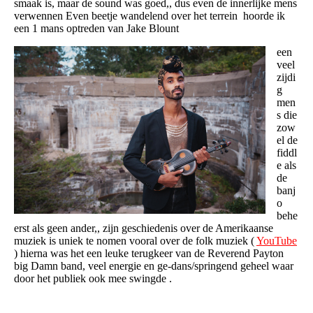
smaak is, maar de sound was goed,, dus even de innerlijke mens
verwennen Even beetje wandelend over het terrein hoorde ik
een 1 mans optreden van Jake Blount
een
veel
zijdi
g
men
s die
zow
el de
fiddl
e als
de
banj
o
behe
erst als geen ander,, zijn geschiedenis over de Amerikaanse
muziek is uniek te nomen vooral over de folk muziek (
YouTube
) hierna was het een leuke terugkeer van de Reverend Payton
big Damn band, veel energie en ge-dans/springend geheel waar
door het publiek ook mee swingde .