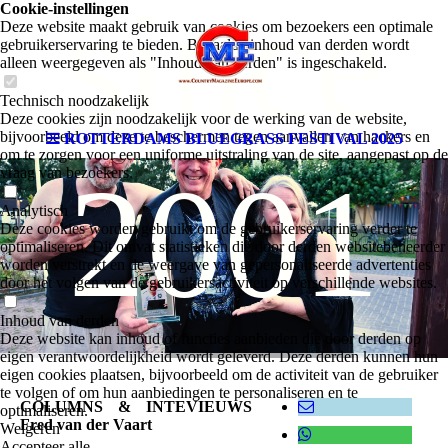
since
Cookie-instellingen
Deze website maakt gebruik van cookies om bezoekers een optimale
gebruikerservaring te bieden. Bepaalde inhoud van derden wordt
alleen weergegeven als "Inhoud van derden" is ingeschakeld.
Technisch noodzakelijk
Deze cookies zijn noodzakelijk voor de werking van de website,
bijvoorbeeld om deze te beschermen tegen aanvallen van hackers en
ROTTERDAMS BLUEGRASS FESTIVAL 2025
om te zorgen voor een uniforme uitstraling van de site, aangepast op de
2001
vraag van bezoekers.
Analytisch
Deze cookies worden gebruikt om de gebruikerservaring verder te
optimaliseren. Dit omvat statistieken die door derden websitebeheerder
worden verstrekt en de weergave van gepersonaliseerde advertenties
door het volgen van de gebruikersactiviteit op verschillende websites.
Inhoud van derden
Deze website kan inhoud of functies aanbieden die door derden op
eigen verantwoordelijkheid wordt geleverd. Deze derden kunnen hun
eigen cookies plaatsen, bijvoorbeeld om de activiteit van de gebruiker
te volgen of om hun aanbiedingen te personaliseren en te
COLUMNS & INTEVIEUWS
optimaliseren.
Fred van der Vaart
Weigeren
Accepteer alle