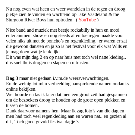
Nu nog even wat heen en weer wandelen in de regen en droog
plekje zien te vinden en wachtend op Jake Vaadeland & the
Sturgeon River Boys hun optreden. (
YouTube
)
Nice band and muziek met beetje rockabilly in hun en mooi
entertainment show en nog steeds af en toe regen maakte voor
velen niks uit met de poncho’s en regenkleding,, er waren er zat
die gewoon dansten en ja zo is het festival voor elk wat Wills en
je mag doen wat je leuk lijkt.
Dit was mijn dag 2 en op naar huis met toch wel natte kleding,,
dus snel thuis drogen en slapen en uitrusten.
Dag 3
maar niet gedaan i.v.m.de weersverwachtingen.
En de weinig tot mijn verbeelding aansprekende namen ondanks
online bekijken.
Wel hoorde en las ik later dat men een groot zeil had gespannen
om de bezoekers droog te houden op de grote open plekken en
tussen de bomen.
Dank daarvoor namens hen. Maar ik zag foto’s van die dag en
men had toch veel regenkleding aan en waren nat.. en gezien al
dit , Toch goed gevuld festival dagje 3